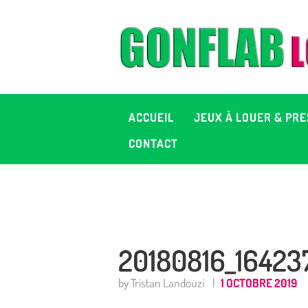
A
J
P
ACCUEIL
JEUX À LOUER & PRE
C
CONTACT
D
2
20180816_16423
+ 
by Tristan Landouzi
1 OCTOBRE 2019
C