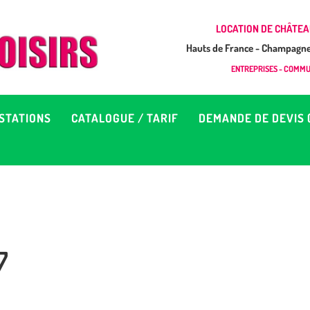
CCUEIL
LOCATION DE CHÂTEA
Hauts de France - Champagne 
EUX À LOUER &
GONFLAB LOISIRS
ENTREPRISES - COMMUN
Location de jeux et châteaux gonflables en Hauts de France
RESTATIONS
STATIONS
CATALOGUE / TARIF
DEMANDE DE DEVIS 
ATALOGUE / TARIF
EMANDE DE DEVIS (SOUS
4H)
7
D’INFOS
ONTACT