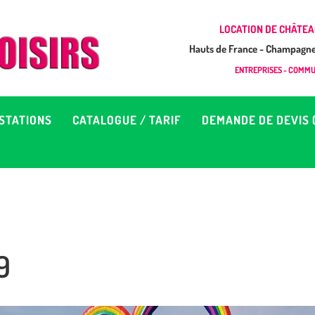
CCUEIL
LOCATION DE CHÂTEA
Hauts de France - Champagne 
EUX À LOUER &
GONFLAB LOISIRS
ENTREPRISES - COMMUN
Location de jeux et châteaux gonflables en Hauts de France
RESTATIONS
STATIONS
CATALOGUE / TARIF
DEMANDE DE DEVIS 
ATALOGUE / TARIF
EMANDE DE DEVIS (SOUS
4H)
9
D’INFOS
ONTACT