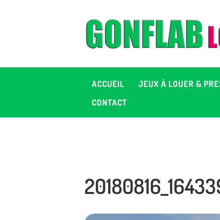
A
J
P
ACCUEIL
JEUX À LOUER & PRE
C
CONTACT
D
2
20180816_16433
+ 
C