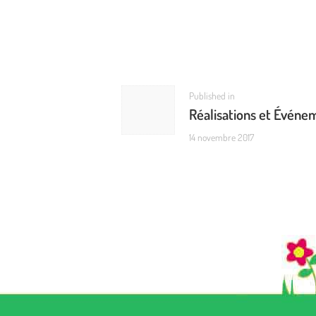
NAVIGATION
DE
L’ARTICLE
Previous
Published in
Réalisations et Événe
post:
14 novembre 2017