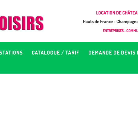
CCUEIL
LOCATION DE CHÂTEA
Hauts de France - Champagne 
EUX À LOUER &
GONFLAB LOISIRS
ENTREPRISES - COMMUN
Location de jeux et châteaux gonflables en Hauts de France
RESTATIONS
STATIONS
CATALOGUE / TARIF
DEMANDE DE DEVIS 
ATALOGUE / TARIF
EMANDE DE DEVIS (SOUS
4H)
D’INFOS
ONTACT