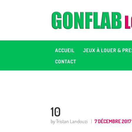
A
J
P
ACCUEIL
JEUX À LOUER & PRE
C
CONTACT
D
2
10
+ 
by Tristan Landouzi
7 DÉCEMBRE 2017
C