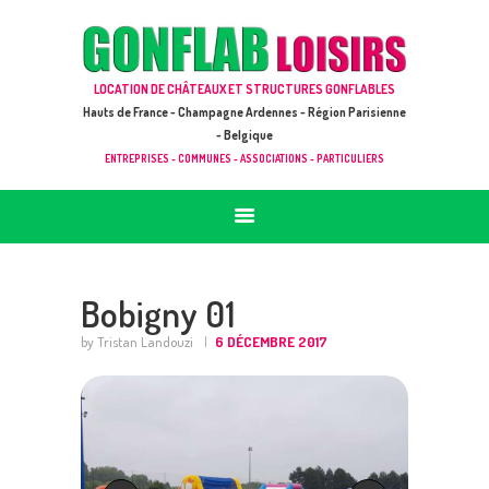
ACCUEIL
JEUX À LOUER & PRESTATIONS
GONFLAB LOISIRS
LOCATION DE CHÂTEAUX ET STRUCTURES GONFLABLES
CATALOGUE / TARIF
Location de jeux et châteaux gonflables en Hauts de France
Hauts de France - Champagne Ardennes - Région Parisienne
DEMANDE DE DEVIS (SOUS 24H)
- Belgique
ENTREPRISES - COMMUNES - ASSOCIATIONS - PARTICULIERS
+ D’INFOS
CONTACT
Bobigny 01
by Tristan Landouzi
6 DÉCEMBRE 2017