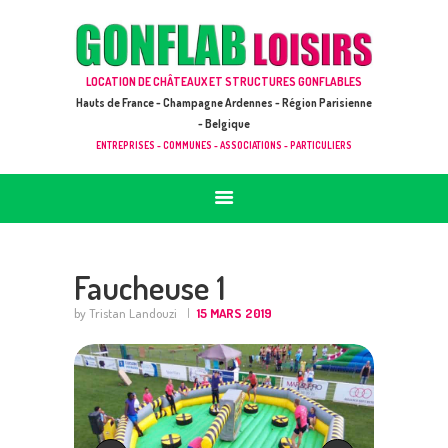
ACCUEIL
JEUX À LOUER & PRESTATIONS
GONFLAB LOISIRS
LOCATION DE CHÂTEAUX ET STRUCTURES GONFLABLES
CATALOGUE / TARIF
Location de jeux et châteaux gonflables en Hauts de France
Hauts de France - Champagne Ardennes - Région Parisienne
DEMANDE DE DEVIS (SOUS 24H)
- Belgique
ENTREPRISES - COMMUNES - ASSOCIATIONS - PARTICULIERS
+ D’INFOS
CONTACT
Faucheuse 1
by Tristan Landouzi
15 MARS 2019