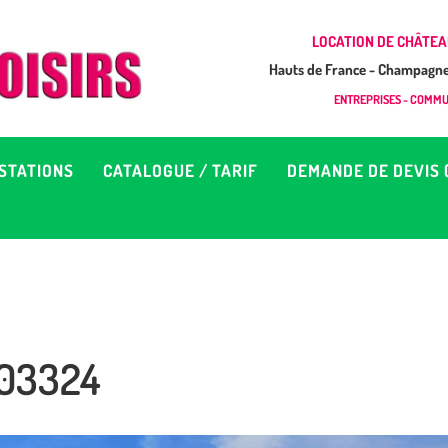
CCUEIL
LOCATION DE CHÂTEA
Hauts de France - Champagne 
EUX À LOUER &
GONFLAB LOISIRS
ENTREPRISES - COMMUN
Location de jeux et châteaux gonflables en Hauts de France
RESTATIONS
STATIONS
CATALOGUE / TARIF
DEMANDE DE DEVIS 
ATALOGUE / TARIF
EMANDE DE DEVIS (SOUS
4H)
103324
D’INFOS
ONTACT