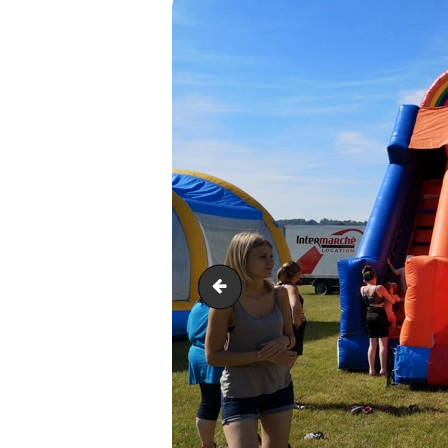
IMG_20190623_101314