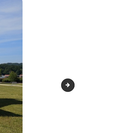
IMG_20190623_104653