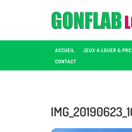
A
J
P
ACCUEIL
JEUX À LOUER & PRE
C
CONTACT
D
2
IMG_20190623_
+ 
C