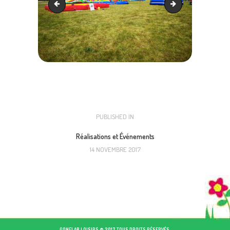
IMG_20190623_105924
IMG_20190623_12324
NAVIGATION
PUBLISHED IN
PREVIOUS
POST:
DE
Réalisations et Événements
14 NOVEMBRE 2017
L’ARTICLE
GONFLAB LOISIRS © 2017 TOUS DROITS RÉSERVÉS.