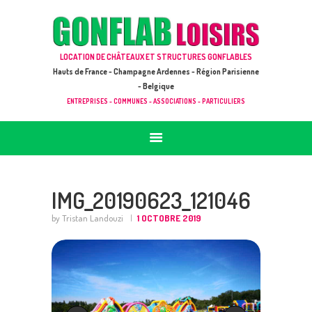
ACCUEIL
JEUX À LOUER & PRESTATIONS
GONFLAB LOISIRS
LOCATION DE CHÂTEAUX ET STRUCTURES GONFLABLES
CATALOGUE / TARIF
Location de jeux et châteaux gonflables en Hauts de France
Hauts de France - Champagne Ardennes - Région Parisienne
DEMANDE DE DEVIS (SOUS 24H)
- Belgique
ENTREPRISES - COMMUNES - ASSOCIATIONS - PARTICULIERS
+ D’INFOS
CONTACT
IMG_20190623_121046
by Tristan Landouzi
1 OCTOBRE 2019