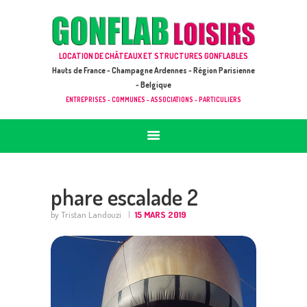
ACCUEIL
JEUX À LOUER & PRESTATIONS
GONFLAB LOISIRS
LOCATION DE CHÂTEAUX ET STRUCTURES GONFLABLES
CATALOGUE / TARIF
Location de jeux et châteaux gonflables en Hauts de France
Hauts de France - Champagne Ardennes - Région Parisienne
DEMANDE DE DEVIS (SOUS 24H)
- Belgique
ENTREPRISES - COMMUNES - ASSOCIATIONS - PARTICULIERS
+ D’INFOS
CONTACT
phare escalade 2
by Tristan Landouzi
15 MARS 2019