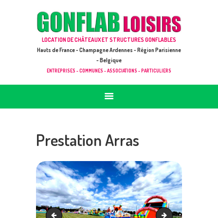
ACCUEIL
JEUX À LOUER & PRESTATIONS
GONFLAB LOISIRS
LOCATION DE CHÂTEAUX ET STRUCTURES GONFLABLES
CATALOGUE / TARIF
Location de jeux et châteaux gonflables en Hauts de France
Hauts de France - Champagne Ardennes - Région Parisienne
DEMANDE DE DEVIS (SOUS 24H)
- Belgique
ENTREPRISES - COMMUNES - ASSOCIATIONS - PARTICULIERS
+ D’INFOS
CONTACT
Prestation Arras
Prestation Valenciennes
Location aire de jeu