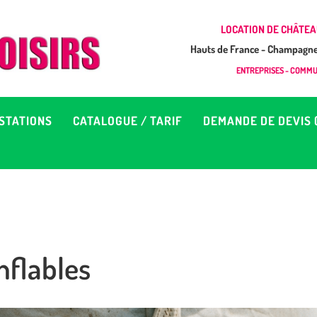
CCUEIL
LOCATION DE CHÂTEA
Hauts de France - Champagne 
EUX À LOUER &
GONFLAB LOISIRS
ENTREPRISES - COMMUN
Location de jeux et châteaux gonflables en Hauts de France
RESTATIONS
STATIONS
CATALOGUE / TARIF
DEMANDE DE DEVIS 
ATALOGUE / TARIF
EMANDE DE DEVIS (SOUS
4H)
nflables
D’INFOS
ONTACT