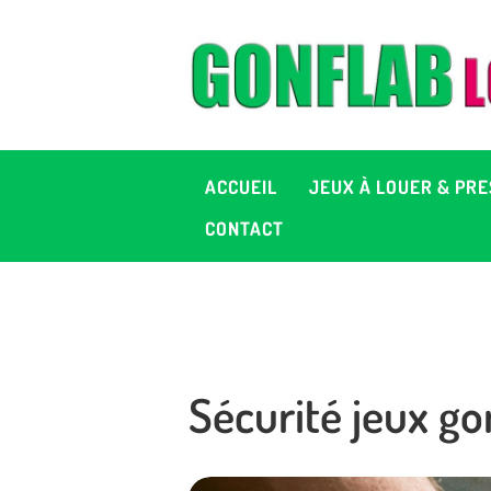
A
J
P
ACCUEIL
JEUX À LOUER & PRE
C
CONTACT
D
2
Sécurité jeux go
+ 
C