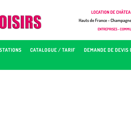
CCUEIL
LOCATION DE CHÂTEA
Hauts de France - Champagne 
EUX À LOUER &
GONFLAB LOISIRS
ENTREPRISES - COMMUN
Location de jeux et châteaux gonflables en Hauts de France
RESTATIONS
STATIONS
CATALOGUE / TARIF
DEMANDE DE DEVIS 
ATALOGUE / TARIF
EMANDE DE DEVIS (SOUS
4H)
D’INFOS
ONTACT