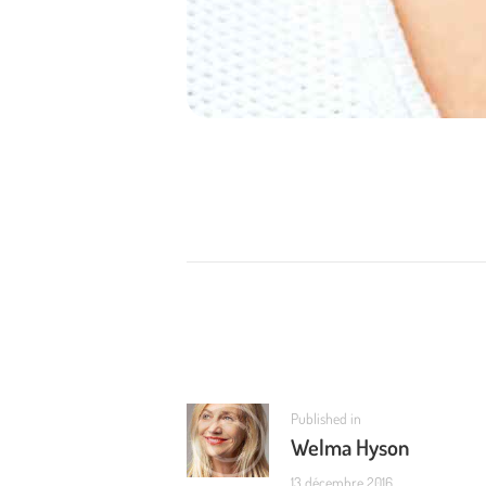
NAVIGATION
DE
L’ARTICLE
Previous
Published in
Welma Hyson
post:
13 décembre 2016