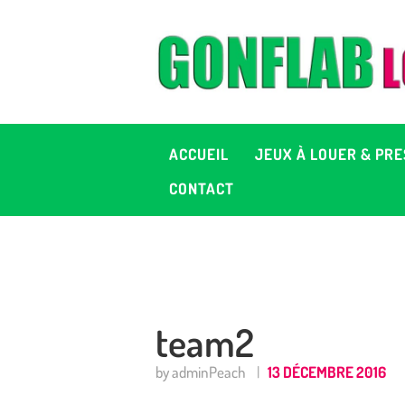
A
J
P
ACCUEIL
JEUX À LOUER & PRE
C
CONTACT
D
2
team2
+ 
by adminPeach
13 DÉCEMBRE 2016
C