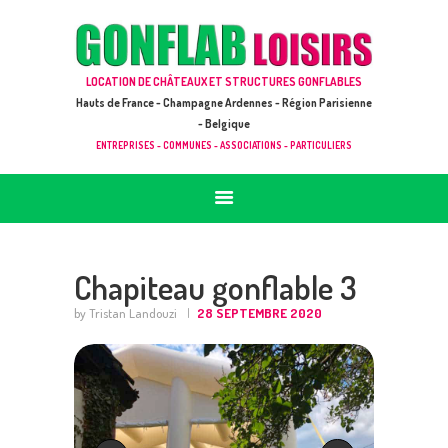
ACCUEIL
JEUX À LOUER & PRESTATIONS
GONFLAB LOISIRS
LOCATION DE CHÂTEAUX ET STRUCTURES GONFLABLES
CATALOGUE / TARIF
Location de jeux et châteaux gonflables en Hauts de France
Hauts de France - Champagne Ardennes - Région Parisienne
DEMANDE DE DEVIS (SOUS 24H)
- Belgique
ENTREPRISES - COMMUNES - ASSOCIATIONS - PARTICULIERS
+ D’INFOS
CONTACT
Chapiteau gonflable 3
by Tristan Landouzi
28 SEPTEMBRE 2020