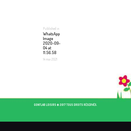
NAVIGATION
DE
L’ARTICLE
Published in
Previous
WhatsApp
post:
Image
2020-09-
04 at
11.56.58
14 mai 2021
GONFLAB LOISIRS © 2017 TOUS DROITS RÉSERVÉS.