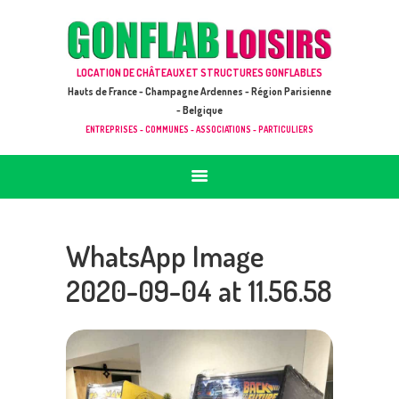
ACCUEIL
JEUX À LOUER & PRESTATIONS
GONFLAB LOISIRS
LOCATION DE CHÂTEAUX ET STRUCTURES GONFLABLES
CATALOGUE / TARIF
Location de jeux et châteaux gonflables en Hauts de France
Hauts de France - Champagne Ardennes - Région Parisienne
DEMANDE DE DEVIS (SOUS 24H)
- Belgique
ENTREPRISES - COMMUNES - ASSOCIATIONS - PARTICULIERS
+ D’INFOS
CONTACT
WhatsApp Image
2020-09-04 at 11.56.58