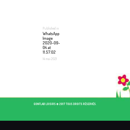
NAVIGATION
DE
L’ARTICLE
Published in
Previous
WhatsApp
post:
Image
2020-09-
04 at
11.57.02
14 mai 2021
GONFLAB LOISIRS © 2017 TOUS DROITS RÉSERVÉS.