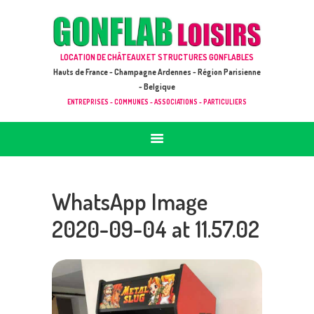
ACCUEIL
JEUX À LOUER & PRESTATIONS
GONFLAB LOISIRS
LOCATION DE CHÂTEAUX ET STRUCTURES GONFLABLES
CATALOGUE / TARIF
Location de jeux et châteaux gonflables en Hauts de France
Hauts de France - Champagne Ardennes - Région Parisienne
DEMANDE DE DEVIS (SOUS 24H)
- Belgique
ENTREPRISES - COMMUNES - ASSOCIATIONS - PARTICULIERS
+ D’INFOS
CONTACT
WhatsApp Image
2020-09-04 at 11.57.02