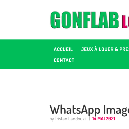
A
J
P
ACCUEIL
JEUX À LOUER & PRE
C
CONTACT
D
2
WhatsApp Image 
+ 
by Tristan Landouzi
14 MAI 2021
C