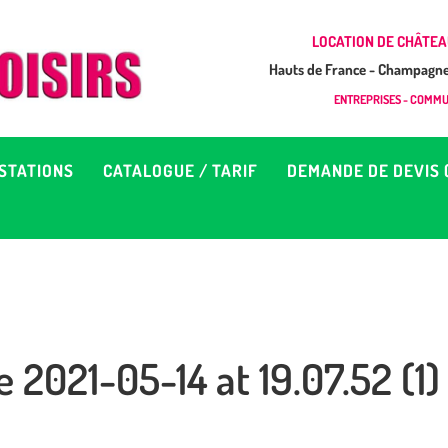
CCUEIL
LOCATION DE CHÂTEA
Hauts de France - Champagne 
EUX À LOUER &
GONFLAB LOISIRS
ENTREPRISES - COMMUN
Location de jeux et châteaux gonflables en Hauts de France
RESTATIONS
STATIONS
CATALOGUE / TARIF
DEMANDE DE DEVIS 
ATALOGUE / TARIF
EMANDE DE DEVIS (SOUS
4H)
2021-05-14 at 19.07.52 (1)
D’INFOS
ONTACT