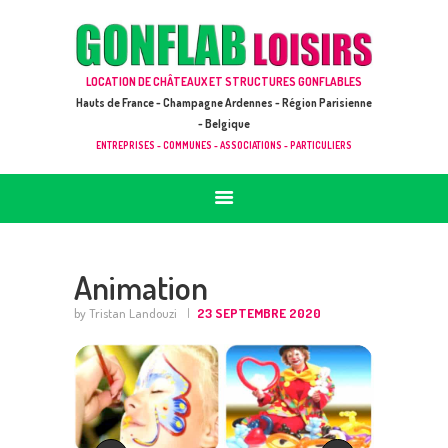
ACCUEIL
JEUX À LOUER & PRESTATIONS
GONFLAB LOISIRS
LOCATION DE CHÂTEAUX ET STRUCTURES GONFLABLES
CATALOGUE / TARIF
Location de jeux et châteaux gonflables en Hauts de France
Hauts de France - Champagne Ardennes - Région Parisienne
DEMANDE DE DEVIS (SOUS 24H)
- Belgique
ENTREPRISES - COMMUNES - ASSOCIATIONS - PARTICULIERS
+ D’INFOS
CONTACT
Animation
by Tristan Landouzi
23 SEPTEMBRE 2020