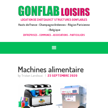
ACCUEIL
JEUX À LOUER & PRESTATIONS
GONFLAB LOISIRS
LOCATION DE CHÂTEAUX ET STRUCTURES GONFLABLES
CATALOGUE / TARIF
Location de jeux et châteaux gonflables en Hauts de France
Hauts de France - Champagne Ardennes - Région Parisienne
DEMANDE DE DEVIS (SOUS 24H)
- Belgique
ENTREPRISES - COMMUNES - ASSOCIATIONS - PARTICULIERS
+ D’INFOS
CONTACT
Machines alimentaire
by Tristan Landouzi
23 SEPTEMBRE 2020