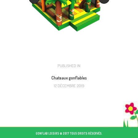
NAVIGATION
PUBLISHED IN
PREVIOUS
POST:
DE
Chateaux gonflables
12 DÉCEMBRE 2019
L’ARTICLE
GONFLAB LOISIRS © 2017 TOUS DROITS RÉSERVÉS.