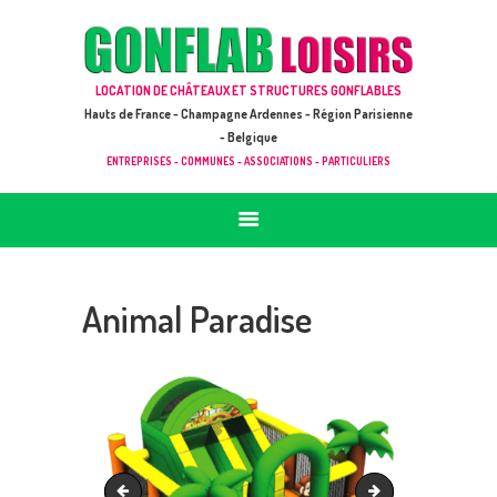
ACCUEIL
JEUX À LOUER & PRESTATIONS
GONFLAB LOISIRS
LOCATION DE CHÂTEAUX ET STRUCTURES GONFLABLES
CATALOGUE / TARIF
Location de jeux et châteaux gonflables en Hauts de France
Hauts de France - Champagne Ardennes - Région Parisienne
DEMANDE DE DEVIS (SOUS 24H)
- Belgique
ENTREPRISES - COMMUNES - ASSOCIATIONS - PARTICULIERS
+ D’INFOS
CONTACT
Animal Paradise
Parcours médiéval
Parcours Nature 11