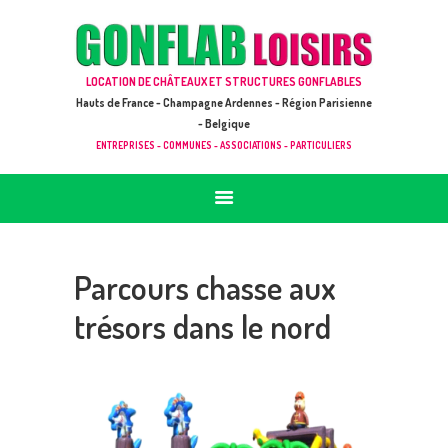
ACCUEIL
JEUX À LOUER & PRESTATIONS
GONFLAB LOISIRS
LOCATION DE CHÂTEAUX ET STRUCTURES GONFLABLES
CATALOGUE / TARIF
Location de jeux et châteaux gonflables en Hauts de France
Hauts de France - Champagne Ardennes - Région Parisienne
DEMANDE DE DEVIS (SOUS 24H)
- Belgique
ENTREPRISES - COMMUNES - ASSOCIATIONS - PARTICULIERS
+ D’INFOS
CONTACT
Parcours chasse aux
trésors dans le nord