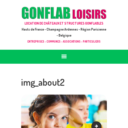
ACCUEIL
JEUX À LOUER & PRESTATIONS
GONFLAB LOISIRS
LOCATION DE CHÂTEAUX ET STRUCTURES GONFLABLES
CATALOGUE / TARIF
Location de jeux et châteaux gonflables en Hauts de France
Hauts de France - Champagne Ardennes - Région Parisienne
DEMANDE DE DEVIS (SOUS 24H)
- Belgique
ENTREPRISES - COMMUNES - ASSOCIATIONS - PARTICULIERS
+ D’INFOS
CONTACT
img_about2
promo1