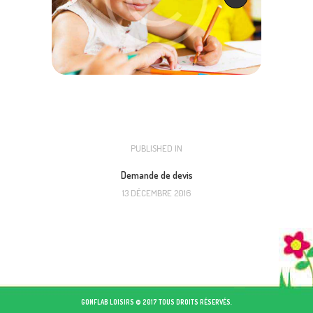
NAVIGATION
PUBLISHED IN
PREVIOUS
POST:
DE
Demande de devis
13 DÉCEMBRE 2016
L’ARTICLE
GONFLAB LOISIRS © 2017 TOUS DROITS RÉSERVÉS.