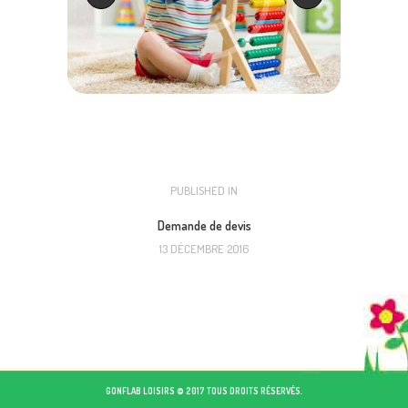
NAVIGATION
PUBLISHED IN
PREVIOUS
POST:
DE
Demande de devis
13 DÉCEMBRE 2016
L’ARTICLE
GONFLAB LOISIRS © 2017 TOUS DROITS RÉSERVÉS.