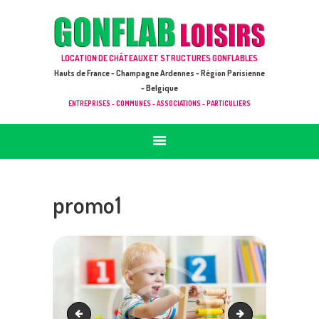
ACCUEIL
JEUX À LOUER & PRESTATIONS
GONFLAB LOISIRS
LOCATION DE CHÂTEAUX ET STRUCTURES GONFLABLES
CATALOGUE / TARIF
Location de jeux et châteaux gonflables en Hauts de France
Hauts de France - Champagne Ardennes - Région Parisienne
DEMANDE DE DEVIS (SOUS 24H)
- Belgique
ENTREPRISES - COMMUNES - ASSOCIATIONS - PARTICULIERS
+ D’INFOS
CONTACT
promo1
img_about2
promo2