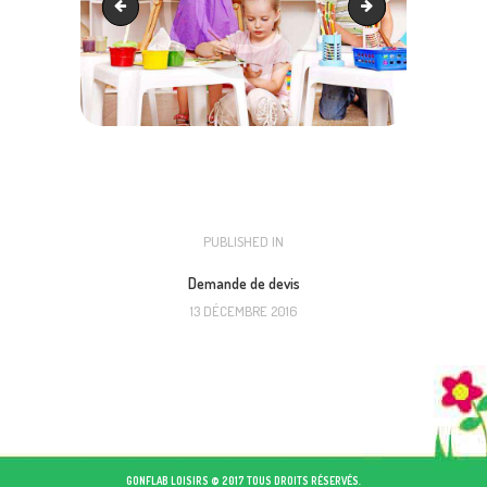
promo1
promo3
NAVIGATION
PUBLISHED IN
PREVIOUS
POST:
DE
Demande de devis
13 DÉCEMBRE 2016
L’ARTICLE
GONFLAB LOISIRS © 2017 TOUS DROITS RÉSERVÉS.