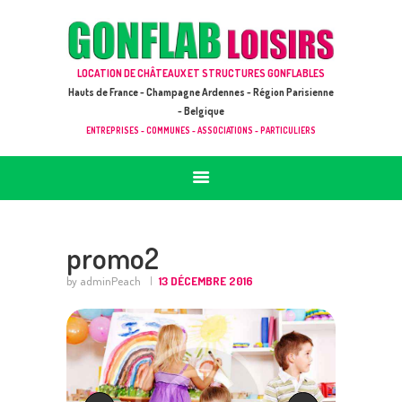
ACCUEIL
JEUX À LOUER & PRESTATIONS
GONFLAB LOISIRS
LOCATION DE CHÂTEAUX ET STRUCTURES GONFLABLES
CATALOGUE / TARIF
Location de jeux et châteaux gonflables en Hauts de France
Hauts de France - Champagne Ardennes - Région Parisienne
DEMANDE DE DEVIS (SOUS 24H)
- Belgique
ENTREPRISES - COMMUNES - ASSOCIATIONS - PARTICULIERS
+ D’INFOS
CONTACT
promo2
by adminPeach
13 DÉCEMBRE 2016