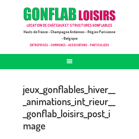
ACCUEIL
JEUX À LOUER & PRESTATIONS
GONFLAB LOISIRS
LOCATION DE CHÂTEAUX ET STRUCTURES GONFLABLES
CATALOGUE / TARIF
Location de jeux et châteaux gonflables en Hauts de France
Hauts de France - Champagne Ardennes - Région Parisienne
DEMANDE DE DEVIS (SOUS 24H)
- Belgique
ENTREPRISES - COMMUNES - ASSOCIATIONS - PARTICULIERS
+ D’INFOS
CONTACT
jeux_gonflables_hiver__
_animations_int_rieur__
_gonflab_loisirs_post_i
mage