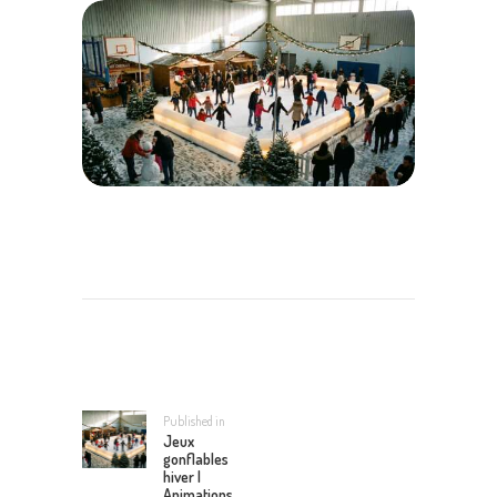
NAVIGATION
DE
L’ARTICLE
Published in
Previous
Jeux
post:
gonflables
hiver |
Animations