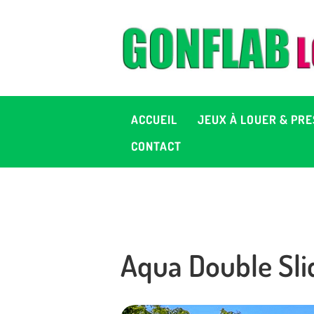
A
J
P
ACCUEIL
JEUX À LOUER & PRE
C
CONTACT
D
2
Aqua Double Sli
+ 
C