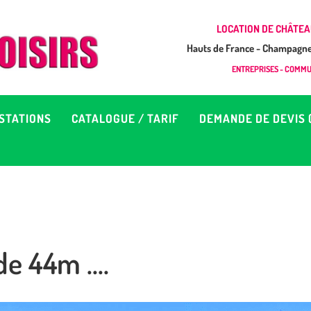
CCUEIL
LOCATION DE CHÂTEA
Hauts de France - Champagne 
EUX À LOUER &
GONFLAB LOISIRS
ENTREPRISES - COMMUN
Location de jeux et châteaux gonflables en Hauts de France
RESTATIONS
STATIONS
CATALOGUE / TARIF
DEMANDE DE DEVIS 
ATALOGUE / TARIF
EMANDE DE DEVIS (SOUS
4H)
de 44m ….
D’INFOS
ONTACT