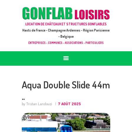
ACCUEIL
JEUX À LOUER & PRESTATIONS
GONFLAB LOISIRS
LOCATION DE CHÂTEAUX ET STRUCTURES GONFLABLES
CATALOGUE / TARIF
Location de jeux et châteaux gonflables en Hauts de France
Hauts de France - Champagne Ardennes - Région Parisienne
DEMANDE DE DEVIS (SOUS 24H)
- Belgique
ENTREPRISES - COMMUNES - ASSOCIATIONS - PARTICULIERS
+ D’INFOS
CONTACT
Aqua Double Slide 44m
..
by Tristan Landouzi
7 AOÛT 2025