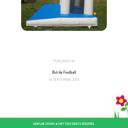
NAVIGATION
PUBLISHED IN
PREVIOUS
POST:
DE
But de Football
10 SEPTEMBRE 2018
L’ARTICLE
GONFLAB LOISIRS © 2017 TOUS DROITS RÉSERVÉS.