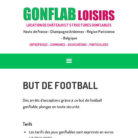
ACCUEIL
JEUX À LOUER & PRESTATIONS
GONFLAB LOISIRS
LOCATION DE CHÂTEAUX ET STRUCTURES GONFLABLES
CATALOGUE / TARIF
Location de jeux et châteaux gonflables en Hauts de France
Hauts de France - Champagne Ardennes - Région Parisienne
DEMANDE DE DEVIS (SOUS 24H)
- Belgique
ENTREPRISES - COMMUNES - ASSOCIATIONS - PARTICULIERS
+ D’INFOS
CONTACT
BUT DE FOOTBALL
Des arrêts d’exceptions grâce à ce but de football
gonflable, plongez en toute sécurité.
Tarifs
Les tarifs des jeux gonflables sont exprimés en euros