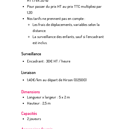
HT (TVA 20%)
Pour passer du prix HT au prix TTC multipliez par
1,20
Nos tarifs ne prennent pas en compte :
Les frais de déplacements, variables selon la
distance.
La surveillance des enfants, sauf si l’encadrant
est inclus.
Surveillance
Encadrant : 30€ HT / heure
Livraison
1,40€/km au départ de Hirson (02500)
Dimensions
Longueur x largeur : 5 x 2 m
Hauteur : 2,5 m
Capacités
2 joueurs