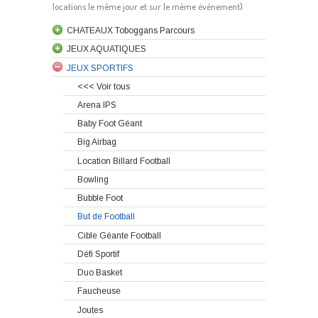
locations le même jour et sur le même événement)
CHATEAUX Toboggans Parcours
JEUX AQUATIQUES
JEUX SPORTIFS
<<< Voir tous
Arena IPS
Baby Foot Géant
Big Airbag
Location Billard Football
Bowling
Bubble Foot
But de Football
Cible Géante Football
Défi Sportif
Duo Basket
Faucheuse
Joutes