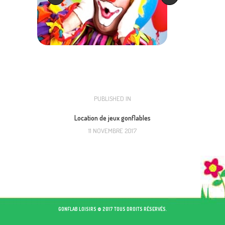
NAVIGATION
PUBLISHED IN
PREVIOUS
POST:
DE
Location de jeux gonflables
11 NOVEMBRE 2017
L’ARTICLE
GONFLAB LOISIRS © 2017 TOUS DROITS RÉSERVÉS.