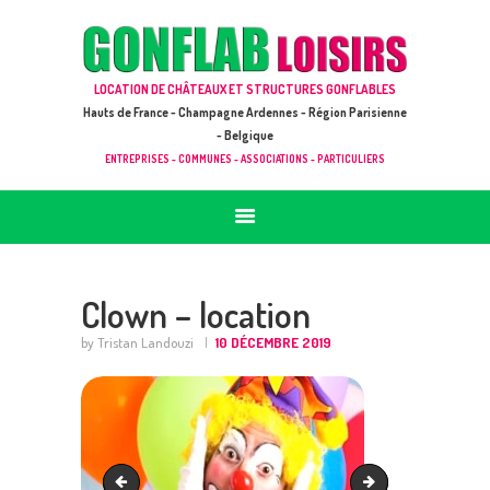
ACCUEIL
JEUX À LOUER & PRESTATIONS
GONFLAB LOISIRS
LOCATION DE CHÂTEAUX ET STRUCTURES GONFLABLES
CATALOGUE / TARIF
Location de jeux et châteaux gonflables en Hauts de France
Hauts de France - Champagne Ardennes - Région Parisienne
DEMANDE DE DEVIS (SOUS 24H)
- Belgique
ENTREPRISES - COMMUNES - ASSOCIATIONS - PARTICULIERS
+ D’INFOS
CONTACT
Clown – location
by Tristan Landouzi
10 DÉCEMBRE 2019
Fanfarre - location
Magicien - location