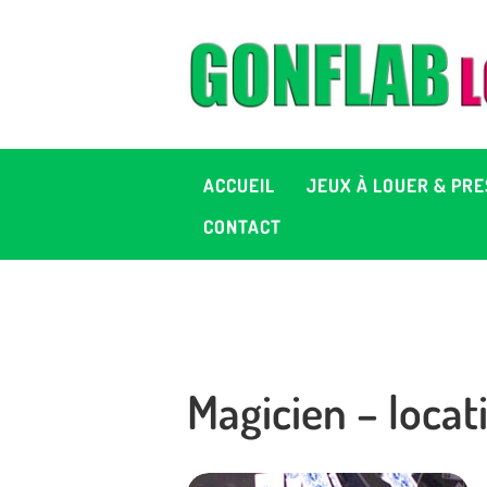
A
J
P
ACCUEIL
JEUX À LOUER & PRE
C
CONTACT
D
2
Magicien – locat
+ 
C