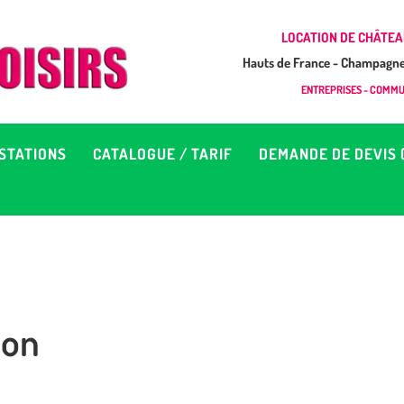
CCUEIL
LOCATION DE CHÂTEA
Hauts de France - Champagne 
EUX À LOUER &
GONFLAB LOISIRS
ENTREPRISES - COMMUN
Location de jeux et châteaux gonflables en Hauts de France
RESTATIONS
STATIONS
CATALOGUE / TARIF
DEMANDE DE DEVIS 
ATALOGUE / TARIF
EMANDE DE DEVIS (SOUS
4H)
ion
D’INFOS
ONTACT