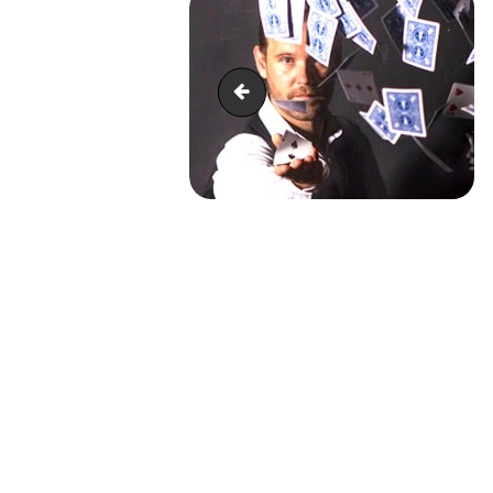
Clown - location
NAVIGATION
DE
L’ARTICLE