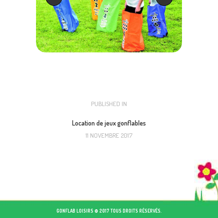
NAVIGATION
PUBLISHED IN
PREVIOUS
POST:
DE
Location de jeux gonflables
11 NOVEMBRE 2017
L’ARTICLE
GONFLAB LOISIRS © 2017 TOUS DROITS RÉSERVÉS.