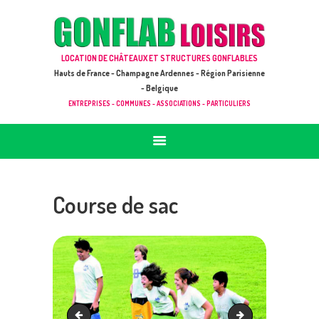
ACCUEIL
JEUX À LOUER & PRESTATIONS
GONFLAB LOISIRS
LOCATION DE CHÂTEAUX ET STRUCTURES GONFLABLES
CATALOGUE / TARIF
Location de jeux et châteaux gonflables en Hauts de France
Hauts de France - Champagne Ardennes - Région Parisienne
DEMANDE DE DEVIS (SOUS 24H)
- Belgique
ENTREPRISES - COMMUNES - ASSOCIATIONS - PARTICULIERS
+ D’INFOS
CONTACT
Course de sac
skis d'équipe
Tir a la corde