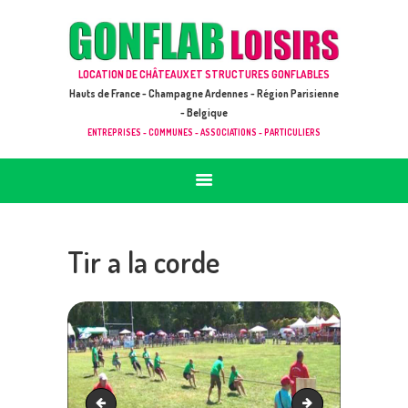
ACCUEIL
JEUX À LOUER & PRESTATIONS
GONFLAB LOISIRS
LOCATION DE CHÂTEAUX ET STRUCTURES GONFLABLES
CATALOGUE / TARIF
Location de jeux et châteaux gonflables en Hauts de France
Hauts de France - Champagne Ardennes - Région Parisienne
DEMANDE DE DEVIS (SOUS 24H)
- Belgique
ENTREPRISES - COMMUNES - ASSOCIATIONS - PARTICULIERS
+ D’INFOS
CONTACT
Tir a la corde
Course de sac
Complexe Jungle 01