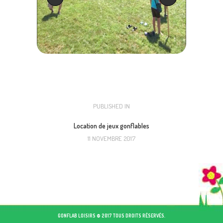
NAVIGATION
PUBLISHED IN
PREVIOUS
POST:
DE
Location de jeux gonflables
11 NOVEMBRE 2017
L’ARTICLE
GONFLAB LOISIRS © 2017 TOUS DROITS RÉSERVÉS.