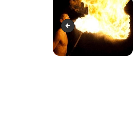
Cirque - location
NAVIGATION
DE
L’ARTICLE