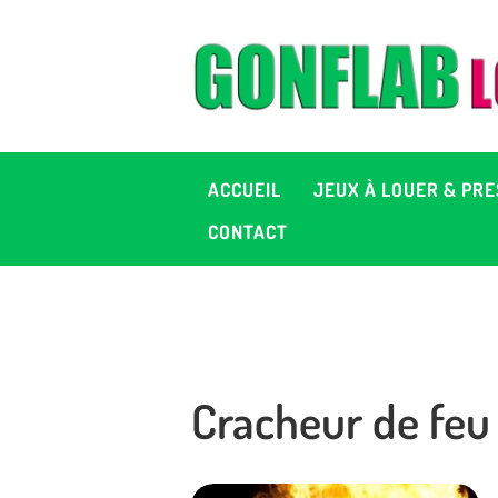
A
J
P
ACCUEIL
JEUX À LOUER & PRE
C
CONTACT
D
2
Cracheur de feu 
+ 
C