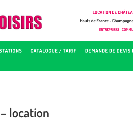
CCUEIL
LOCATION DE CHÂTEA
Hauts de France - Champagne 
EUX À LOUER &
GONFLAB LOISIRS
ENTREPRISES - COMMUN
Location de jeux et châteaux gonflables en Hauts de France
RESTATIONS
STATIONS
CATALOGUE / TARIF
DEMANDE DE DEVIS 
ATALOGUE / TARIF
EMANDE DE DEVIS (SOUS
4H)
– location
D’INFOS
ONTACT