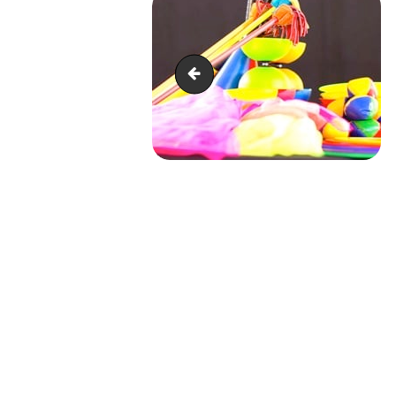
Magicien - location
NAVIGATION
DE
L’ARTICLE