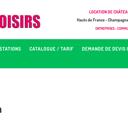
CCUEIL
LOCATION DE CHÂTEA
Hauts de France - Champagne 
EUX À LOUER &
GONFLAB LOISIRS
ENTREPRISES - COMMUN
Location de jeux et châteaux gonflables en Hauts de France
RESTATIONS
STATIONS
CATALOGUE / TARIF
DEMANDE DE DEVIS 
ATALOGUE / TARIF
EMANDE DE DEVIS (SOUS
4H)
n
D’INFOS
ONTACT