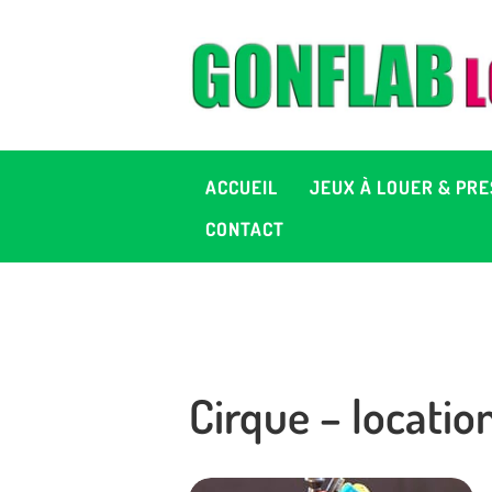
A
J
P
ACCUEIL
JEUX À LOUER & PRE
C
CONTACT
D
2
Cirque – locatio
+ 
C