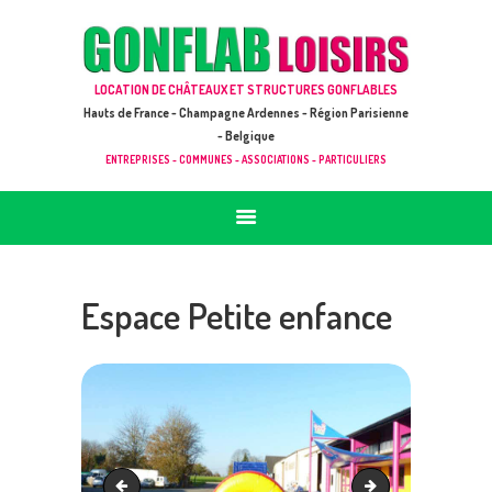
ACCUEIL
JEUX À LOUER & PRESTATIONS
GONFLAB LOISIRS
LOCATION DE CHÂTEAUX ET STRUCTURES GONFLABLES
CATALOGUE / TARIF
Location de jeux et châteaux gonflables en Hauts de France
Hauts de France - Champagne Ardennes - Région Parisienne
DEMANDE DE DEVIS (SOUS 24H)
- Belgique
ENTREPRISES - COMMUNES - ASSOCIATIONS - PARTICULIERS
+ D’INFOS
CONTACT
Espace Petite enfance
Joutes 2
cof