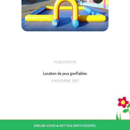
NAVIGATION
PUBLISHED IN
PREVIOUS
POST:
DE
Location de jeux gonflables
11 NOVEMBRE 2017
L’ARTICLE
GONFLAB LOISIRS © 2017 TOUS DROITS RÉSERVÉS.