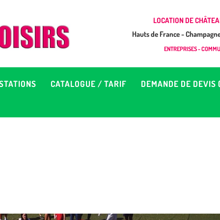
CCUEIL
LOCATION DE CHÂTEA
Hauts de France - Champagne 
EUX À LOUER &
GONFLAB LOISIRS
ENTREPRISES - COMMUN
Location de jeux et châteaux gonflables en Hauts de France
RESTATIONS
STATIONS
CATALOGUE / TARIF
DEMANDE DE DEVIS 
ATALOGUE / TARIF
EMANDE DE DEVIS (SOUS
4H)
D’INFOS
ONTACT