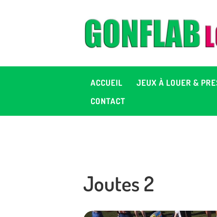
A
J
P
ACCUEIL
JEUX À LOUER & PRE
C
CONTACT
D
2
Joutes 2
+ 
C