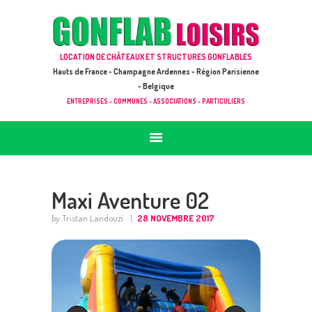
ACCUEIL
JEUX À LOUER & PRESTATIONS
GONFLAB LOISIRS
LOCATION DE CHÂTEAUX ET STRUCTURES GONFLABLES
CATALOGUE / TARIF
Location de jeux et châteaux gonflables en Hauts de France
Hauts de France - Champagne Ardennes - Région Parisienne
DEMANDE DE DEVIS (SOUS 24H)
- Belgique
ENTREPRISES - COMMUNES - ASSOCIATIONS - PARTICULIERS
+ D’INFOS
CONTACT
Maxi Aventure 02
by Tristan Landouzi
28 NOVEMBRE 2017