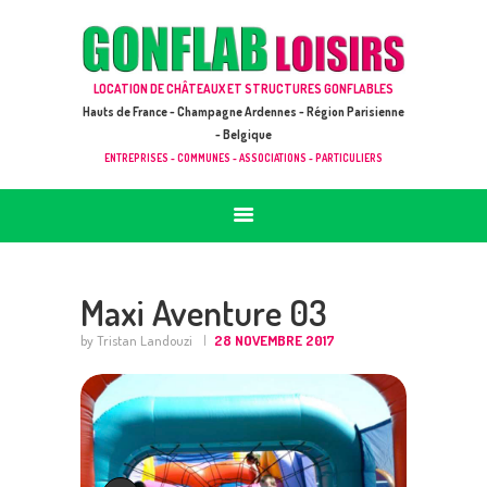
ACCUEIL
JEUX À LOUER & PRESTATIONS
GONFLAB LOISIRS
LOCATION DE CHÂTEAUX ET STRUCTURES GONFLABLES
CATALOGUE / TARIF
Location de jeux et châteaux gonflables en Hauts de France
Hauts de France - Champagne Ardennes - Région Parisienne
DEMANDE DE DEVIS (SOUS 24H)
- Belgique
ENTREPRISES - COMMUNES - ASSOCIATIONS - PARTICULIERS
+ D’INFOS
CONTACT
Maxi Aventure 03
by Tristan Landouzi
28 NOVEMBRE 2017