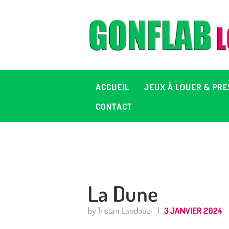
A
J
P
ACCUEIL
JEUX À LOUER & PRE
C
CONTACT
D
2
La Dune
+ 
by Tristan Landouzi
3 JANVIER 2024
C