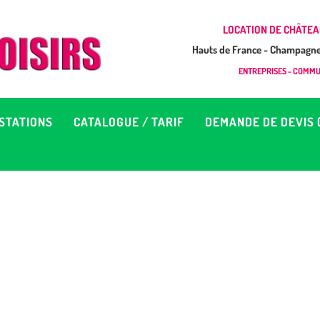
CCUEIL
LOCATION DE CHÂTEA
Hauts de France - Champagne 
EUX À LOUER &
GONFLAB LOISIRS
ENTREPRISES - COMMUN
Location de jeux et châteaux gonflables en Hauts de France
RESTATIONS
STATIONS
CATALOGUE / TARIF
DEMANDE DE DEVIS 
ATALOGUE / TARIF
EMANDE DE DEVIS (SOUS
4H)
D’INFOS
ONTACT