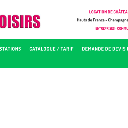
CCUEIL
LOCATION DE CHÂTEA
Hauts de France - Champagne 
EUX À LOUER &
GONFLAB LOISIRS
ENTREPRISES - COMMUN
Location de jeux et châteaux gonflables en Hauts de France
RESTATIONS
STATIONS
CATALOGUE / TARIF
DEMANDE DE DEVIS 
ATALOGUE / TARIF
EMANDE DE DEVIS (SOUS
4H)
D’INFOS
ONTACT