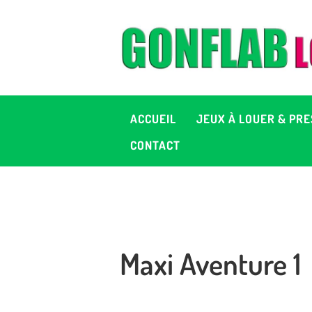
A
J
P
ACCUEIL
JEUX À LOUER & PRE
C
CONTACT
D
2
Maxi Aventure 1
+ 
C