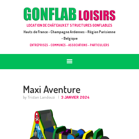
ACCUEIL
JEUX À LOUER & PRESTATIONS
GONFLAB LOISIRS
LOCATION DE CHÂTEAUX ET STRUCTURES GONFLABLES
CATALOGUE / TARIF
Location de jeux et châteaux gonflables en Hauts de France
Hauts de France - Champagne Ardennes - Région Parisienne
DEMANDE DE DEVIS (SOUS 24H)
- Belgique
ENTREPRISES - COMMUNES - ASSOCIATIONS - PARTICULIERS
+ D’INFOS
CONTACT
Maxi Aventure
by Tristan Landouzi
3 JANVIER 2024