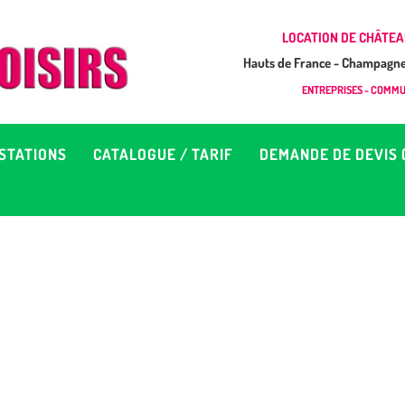
CCUEIL
LOCATION DE CHÂTEA
Hauts de France - Champagne 
EUX À LOUER &
GONFLAB LOISIRS
ENTREPRISES - COMMUN
Location de jeux et châteaux gonflables en Hauts de France
RESTATIONS
STATIONS
CATALOGUE / TARIF
DEMANDE DE DEVIS 
ATALOGUE / TARIF
EMANDE DE DEVIS (SOUS
4H)
D’INFOS
ONTACT