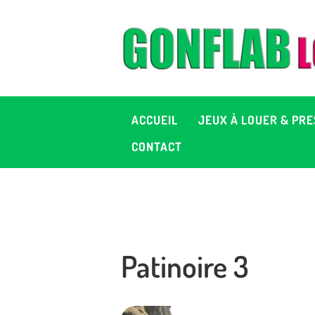
A
J
P
ACCUEIL
JEUX À LOUER & PRE
C
CONTACT
D
2
Patinoire 3
+ 
C