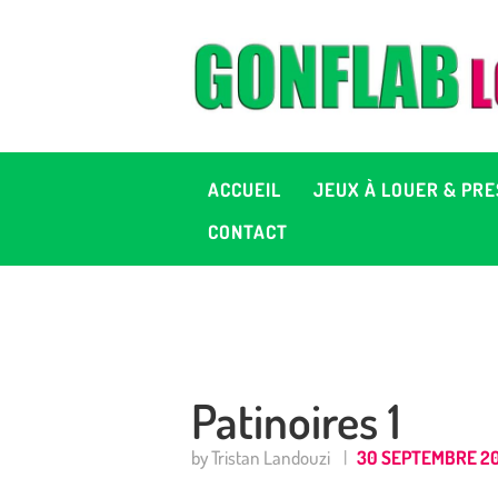
A
J
P
ACCUEIL
JEUX À LOUER & PRE
C
CONTACT
D
2
Patinoires 1
+ 
by Tristan Landouzi
30 SEPTEMBRE 2
C