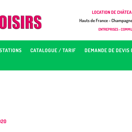
CCUEIL
LOCATION DE CHÂTEA
Hauts de France - Champagne 
EUX À LOUER &
GONFLAB LOISIRS
ENTREPRISES - COMMUN
Location de jeux et châteaux gonflables en Hauts de France
RESTATIONS
STATIONS
CATALOGUE / TARIF
DEMANDE DE DEVIS 
ATALOGUE / TARIF
EMANDE DE DEVIS (SOUS
4H)
D’INFOS
020
ONTACT