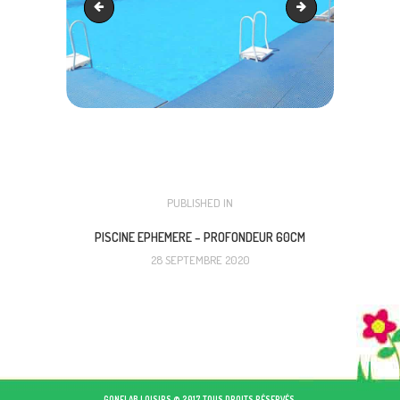
Pataugeoirs ludiques
Piscine hors sol 2
NAVIGATION
PUBLISHED IN
PREVIOUS
POST:
DE
PISCINE EPHEMERE – PROFONDEUR 60CM
28 SEPTEMBRE 2020
L’ARTICLE
GONFLAB LOISIRS © 2017 TOUS DROITS RÉSERVÉS.