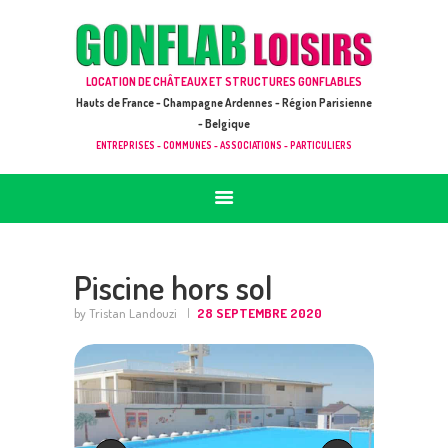
ACCUEIL
JEUX À LOUER & PRESTATIONS
GONFLAB LOISIRS
LOCATION DE CHÂTEAUX ET STRUCTURES GONFLABLES
CATALOGUE / TARIF
Location de jeux et châteaux gonflables en Hauts de France
Hauts de France - Champagne Ardennes - Région Parisienne
DEMANDE DE DEVIS (SOUS 24H)
- Belgique
ENTREPRISES - COMMUNES - ASSOCIATIONS - PARTICULIERS
+ D’INFOS
CONTACT
Piscine hors sol
by Tristan Landouzi
28 SEPTEMBRE 2020