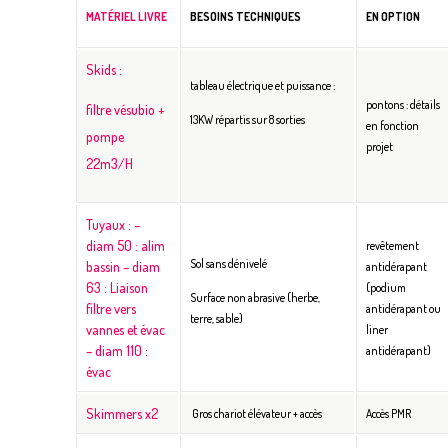
MATÉRIEL LIVRE
BESOINS TECHNIQUES
EN OPTION
Skids :
tableau électrique et puissance :
pontons : détails
filtre vésubio +
13KW répartis sur 8 sorties
en fonction
pompe
projet
22m3/H
Tuyaux :
–
diam 50 : alim
revêtement
Sol sans dénivelé
bassin
– diam
antidérapant
63 : Liaison
(podium
Surface non abrasive (herbe,
filtre vers
antidérapant ou
terre, sable)
vannes et évac
liner
– diam 110 :
antidérapant)
évac
Skimmers x2
Gros chariot élévateur + accès
Accès PMR