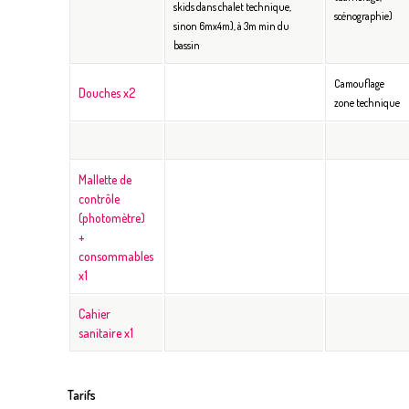
skids dans chalet technique,
scénographie)
sinon 6mx4m), à 3m min du
bassin
Camouflage
Douches x2
zone technique
Mallette de
contrôle
(photomètre)
+
consommables
x1
Cahier
sanitaire x1
Tarifs