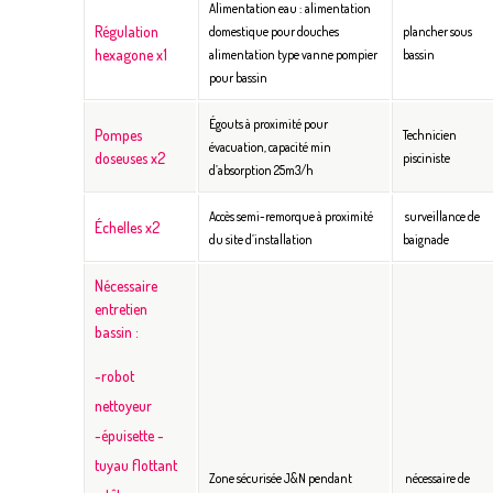
Alimentation eau :
alimentation
Régulation
domestique pour douches
plancher sous
hexagone x1
alimentation type vanne pompier
bassin
pour bassin
Égouts à proximité pour
Pompes
Technicien
évacuation, capacité min
doseuses x2
pisciniste
d’absorption 25m3/h
Accès semi-remorque à proximité
surveillance de
Échelles x2
du site d’installation
baignade
Nécessaire
entretien
bassin :
-robot
nettoyeur
-épuisette
-
tuyau flottant
Zone sécurisée J&N pendant
nécessaire de