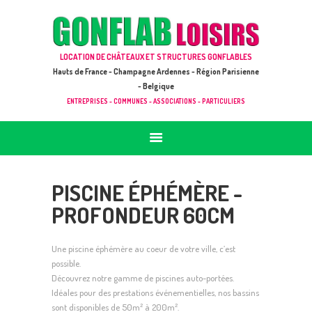
ACCUEIL
JEUX À LOUER & PRESTATIONS
GONFLAB LOISIRS
LOCATION DE CHÂTEAUX ET STRUCTURES GONFLABLES
CATALOGUE / TARIF
Location de jeux et châteaux gonflables en Hauts de France
Hauts de France - Champagne Ardennes - Région Parisienne
DEMANDE DE DEVIS (SOUS 24H)
- Belgique
ENTREPRISES - COMMUNES - ASSOCIATIONS - PARTICULIERS
+ D’INFOS
CONTACT
PISCINE ÉPHÉMÈRE -
PROFONDEUR 60CM
Une piscine éphémère au coeur de votre ville, c’est
possible.
Découvrez notre gamme de piscines auto-portées.
Idéales pour des prestations événementielles, nos bassins
sont disponibles de 50m² à 200m².