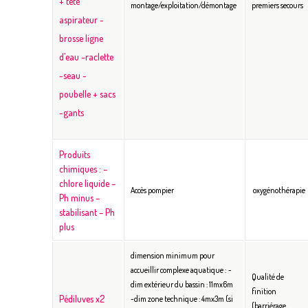
+ tête
montage/exploitation/démontage
premiers secours
aspirateur
-
brosse ligne
d’eau
-raclette
-seau
-
poubelle + sacs
-gants
Produits
chimiques :
–
chlore liquide
–
Accès pompier
oxygénothérapie
Ph minus
–
stabilisant
– Ph
plus
dimension minimum pour
accueillir complexe aquatique :
-
Qualité de
dim extérieur du bassin : 11mx6m
finition
Pédiluves x2
-dim zone technique : 4mx3m (si
(barriérage,