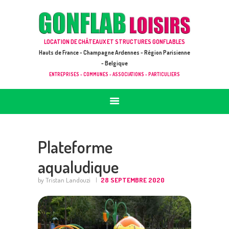
ACCUEIL
JEUX À LOUER & PRESTATIONS
GONFLAB LOISIRS
LOCATION DE CHÂTEAUX ET STRUCTURES GONFLABLES
CATALOGUE / TARIF
Location de jeux et châteaux gonflables en Hauts de France
Hauts de France - Champagne Ardennes - Région Parisienne
DEMANDE DE DEVIS (SOUS 24H)
- Belgique
ENTREPRISES - COMMUNES - ASSOCIATIONS - PARTICULIERS
+ D’INFOS
CONTACT
Plateforme
aqualudique
by Tristan Landouzi
28 SEPTEMBRE 2020