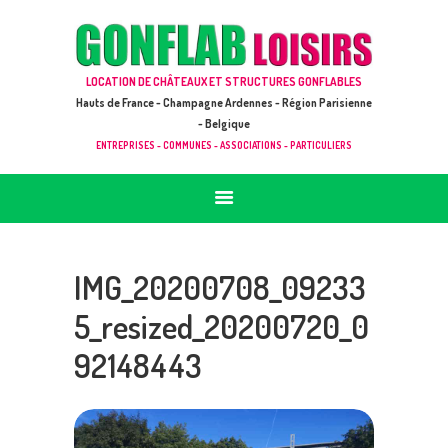
ACCUEIL
JEUX À LOUER & PRESTATIONS
GONFLAB LOISIRS
LOCATION DE CHÂTEAUX ET STRUCTURES GONFLABLES
CATALOGUE / TARIF
Location de jeux et châteaux gonflables en Hauts de France
Hauts de France - Champagne Ardennes - Région Parisienne
DEMANDE DE DEVIS (SOUS 24H)
- Belgique
ENTREPRISES - COMMUNES - ASSOCIATIONS - PARTICULIERS
+ D’INFOS
CONTACT
IMG_20200708_09233
5_resized_20200720_0
92148443