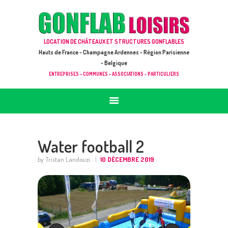
ACCUEIL
JEUX À LOUER & PRESTATIONS
GONFLAB LOISIRS
LOCATION DE CHÂTEAUX ET STRUCTURES GONFLABLES
CATALOGUE / TARIF
Location de jeux et châteaux gonflables en Hauts de France
Hauts de France - Champagne Ardennes - Région Parisienne
DEMANDE DE DEVIS (SOUS 24H)
- Belgique
ENTREPRISES - COMMUNES - ASSOCIATIONS - PARTICULIERS
+ D’INFOS
CONTACT
Water football 2
by Tristan Landouzi
10 DÉCEMBRE 2019