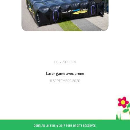
NAVIGATION
PUBLISHED IN
PREVIOUS
POST:
DE
Laser game avec arène
8 SEPTEMBRE 2020
L’ARTICLE
GONFLAB LOISIRS © 2017 TOUS DROITS RÉSERVÉS.