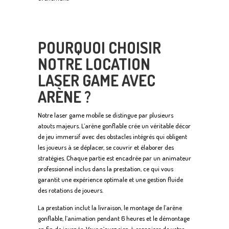
POURQUOI CHOISIR
NOTRE LOCATION
LASER GAME AVEC
ARÈNE ?
Notre laser game mobile se distingue par plusieurs
atouts majeurs. L’arène gonflable crée un véritable décor
de jeu immersif avec des obstacles intégrés qui obligent
les joueurs à se déplacer, se couvrir et élaborer des
stratégies. Chaque partie est encadrée par un animateur
professionnel inclus dans la prestation, ce qui vous
garantit une expérience optimale et une gestion fluide
des rotations de joueurs.
La prestation inclut la livraison, le montage de l’arène
gonflable, l’animation pendant 6 heures et le démontage
en fin de journée. Vous n’avez rien à organiser de votre