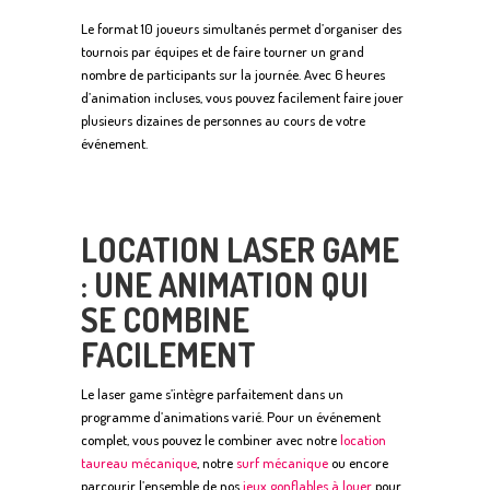
Le format 10 joueurs simultanés permet d’organiser des
tournois par équipes et de faire tourner un grand
nombre de participants sur la journée. Avec 6 heures
d’animation incluses, vous pouvez facilement faire jouer
plusieurs dizaines de personnes au cours de votre
événement.
LOCATION LASER GAME
: UNE ANIMATION QUI
SE COMBINE
FACILEMENT
Le laser game s’intègre parfaitement dans un
programme d’animations varié. Pour un événement
complet, vous pouvez le combiner avec notre
location
taureau mécanique
, notre
surf mécanique
ou encore
parcourir l’ensemble de nos
jeux gonflables à louer
pour