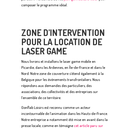
composer le programme idéal.
ZONE D’INTERVENTION
POUR LA LOCATION DE
LASER GAME
Nous livrons et installons le laser game mobile en
Picardie, dans les Ardennes, en Île-de-France et dans le
Nord. Notre zone de couverture s’étend également à la
Belgique pour les événements transfrontaliers. Nous
répondons aux demandes des particuliers, des
associations, des collectivités et des entreprises sur
l’ensemble de ce territoire.
Gonflab Loisirs est reconnu comme un acteur
incontournable de l’animation dans les Hauts-de-France.
Notre entreprise a notamment été mise en avant dans la
presse locale, comme en témoigne
cet article paru sur