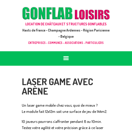
ACCUEIL
JEUX À LOUER & PRESTATIONS
GONFLAB LOISIRS
LOCATION DE CHÂTEAUX ET STRUCTURES GONFLABLES
CATALOGUE / TARIF
Location de jeux et châteaux gonflables en Hauts de France
Hauts de France - Champagne Ardennes - Région Parisienne
DEMANDE DE DEVIS (SOUS 24H)
- Belgique
ENTREPRISES - COMMUNES - ASSOCIATIONS - PARTICULIERS
+ D’INFOS
CONTACT
LASER GAME AVEC
ARÈNE
Un laser game mobile chez vous, quoi de mieux ?
Le module fait 12x12m soit une surface de jeu de 144m2.
10 joueurs pourrons s’affronter pendant 8 ou 10min.
Testez votre agilité et votre précision grâce à ce laser