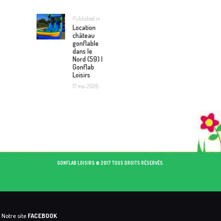
L’ARTICLE
Published in
Previous
Location
post:
château
gonflable
dans le
Nord (59) |
Gonflab
Loisirs
17 mai 2026
GONFLAB LOISIRS © 2017 TOUS DROITS RÉSERVÉS.
Notre site
FACEBOOK