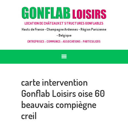
ACCUEIL
JEUX À LOUER & PRESTATIONS
GONFLAB LOISIRS
LOCATION DE CHÂTEAUX ET STRUCTURES GONFLABLES
CATALOGUE / TARIF
Location de jeux et châteaux gonflables en Hauts de France
Hauts de France - Champagne Ardennes - Région Parisienne
DEMANDE DE DEVIS (SOUS 24H)
- Belgique
ENTREPRISES - COMMUNES - ASSOCIATIONS - PARTICULIERS
+ D’INFOS
CONTACT
carte intervention
Gonflab Loisirs oise 60
beauvais compiègne
creil